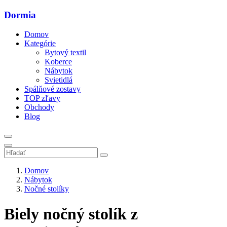
Dormia
Domov
Kategórie
Bytový textil
Koberce
Nábytok
Svietidlá
Spálňové zostavy
TOP zľavy
Obchody
Blog
Domov
Nábytok
Nočné stolíky
Biely nočný stolík z