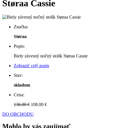
Støraa Cassie
Značka:
Støraa
Popis:
Biely závesný nočný stolík Støraa Cassie
Zobraziť celý popis
Stav:
skladom
Cena:
136.00 €
108.00 €
DO OBCHODU
Mohlo by vás zaujímať