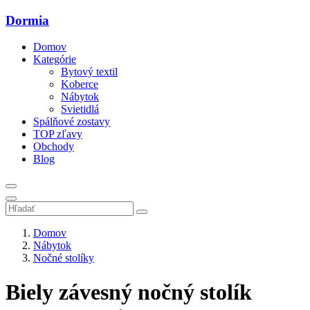
Dormia
Domov
Kategórie
Bytový textil
Koberce
Nábytok
Svietidlá
Spálňové zostavy
TOP zľavy
Obchody
Blog
Domov
Nábytok
Nočné stolíky
Biely závesný nočný stolík