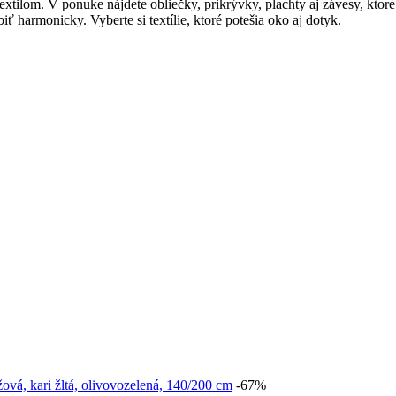
xtilom. V ponuke nájdete obliečky, prikrývky, plachty aj závesy, ktoré 
ť harmonicky. Vyberte si textílie, ktoré potešia oko aj dotyk.
-67%