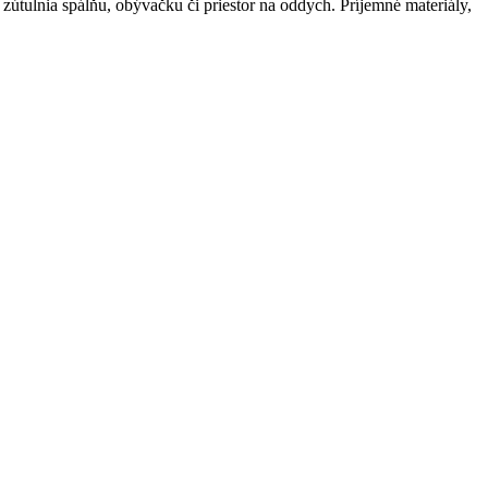
zútulnia spálňu, obývačku či priestor na oddych. Príjemné materiály,