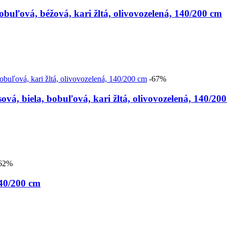
ľová, béžová, kari žltá, olivovozelená, 140/200 cm
-67%
, biela, bobuľová, kari žltá, olivovozelená, 140/20
62%
40/200 cm