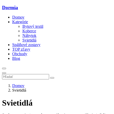
Dormia
Domov
Kategórie
Bytový textil
Koberce
Nábytok
Svietidlá
Spálňové zostavy
TOP zľavy
Obchody
Blog
Domov
Svietidlá
Svietidlá