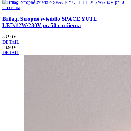
Brilagi Stropné svietidlo SPACE YUTE
LED/12W/230V pr. 50 cm čierna
83.90 €
DETAIL
83.90 €
DETAIL