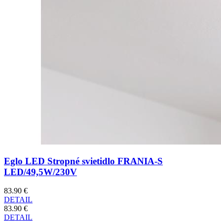
Eglo LED Stropné svietidlo FRANIA-S
LED/49,5W/230V
83.90 €
DETAIL
83.90 €
DETAIL