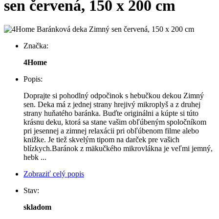
sen červená, 150 x 200 cm
Značka:
4Home
Popis:
Doprajte si pohodlný odpočinok s hebučkou dekou Zimný
sen. Deka má z jednej strany hrejivý mikroplyš a z druhej
strany huňatého baránka. Buďte originálni a kúpte si túto
krásnu deku, ktorá sa stane vašim obľúbeným spoločníkom
pri jesennej a zimnej relaxácii pri obľúbenom filme alebo
knižke. Je tiež skvelým tipom na darček pre vašich
blízkych.Baránok z mäkučkého mikrovlákna je veľmi jemný,
hebk ...
Zobraziť celý popis
Stav:
skladom