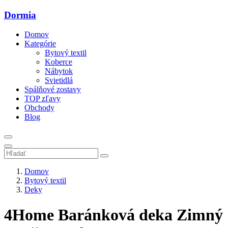
Dormia
Domov
Kategórie
Bytový textil
Koberce
Nábytok
Svietidlá
Spálňové zostavy
TOP zľavy
Obchody
Blog
Domov
Bytový textil
Deky
4Home Baránková deka Zimný