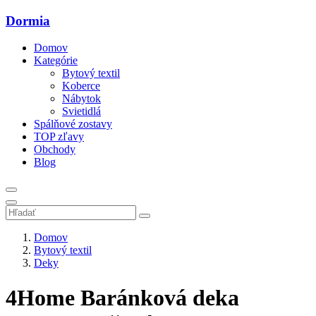
Dormia
Domov
Kategórie
Bytový textil
Koberce
Nábytok
Svietidlá
Spálňové zostavy
TOP zľavy
Obchody
Blog
Domov
Bytový textil
Deky
4Home Baránková deka