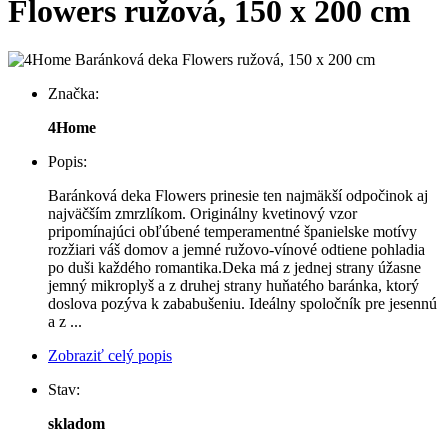
Flowers ružová, 150 x 200 cm
Značka:
4Home
Popis:
Baránková deka Flowers prinesie ten najmäkší odpočinok aj
najväčším zmrzlíkom. Originálny kvetinový vzor
pripomínajúci obľúbené temperamentné španielske motívy
rozžiari váš domov a jemné ružovo-vínové odtiene pohladia
po duši každého romantika.Deka má z jednej strany úžasne
jemný mikroplyš a z druhej strany huňatého baránka, ktorý
doslova pozýva k zababušeniu. Ideálny spoločník pre jesennú
a z ...
Zobraziť celý popis
Stav:
skladom