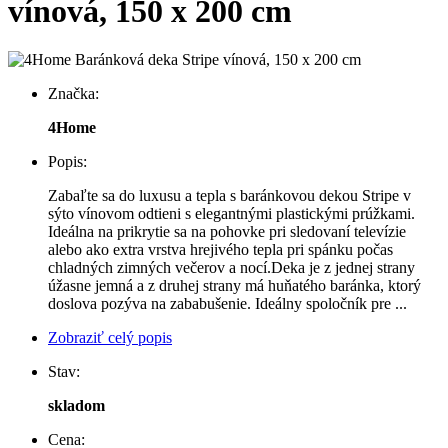
vínová, 150 x 200 cm
Značka:
4Home
Popis:
Zabaľte sa do luxusu a tepla s baránkovou dekou Stripe v
sýto vínovom odtieni s elegantnými plastickými prúžkami.
Ideálna na prikrytie sa na pohovke pri sledovaní televízie
alebo ako extra vrstva hrejivého tepla pri spánku počas
chladných zimných večerov a nocí.Deka je z jednej strany
úžasne jemná a z druhej strany má huňatého baránka, ktorý
doslova pozýva na zababušenie. Ideálny spoločník pre ...
Zobraziť celý popis
Stav:
skladom
Cena: