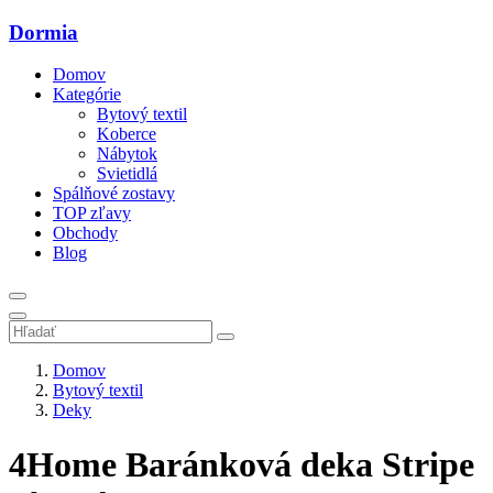
Dormia
Domov
Kategórie
Bytový textil
Koberce
Nábytok
Svietidlá
Spálňové zostavy
TOP zľavy
Obchody
Blog
Domov
Bytový textil
Deky
4Home Baránková deka Stripe