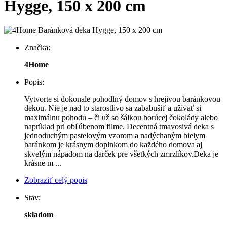
Hygge, 150 x 200 cm
Značka:
4Home
Popis:
Vytvorte si dokonale pohodlný domov s hrejivou baránkovou
dekou. Nie je nad to starostlivo sa zababušiť a užívať si
maximálnu pohodu – či už so šálkou horúcej čokolády alebo
napríklad pri obľúbenom filme. Decentná tmavosivá deka s
jednoduchým pastelovým vzorom a nadýchaným bielym
baránkom je krásnym doplnkom do každého domova aj
skvelým nápadom na darček pre všetkých zmrzlíkov.Deka je
krásne m ...
Zobraziť celý popis
Stav:
skladom