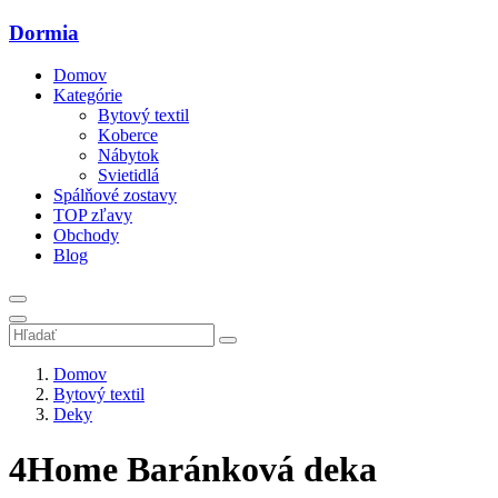
Dormia
Domov
Kategórie
Bytový textil
Koberce
Nábytok
Svietidlá
Spálňové zostavy
TOP zľavy
Obchody
Blog
Domov
Bytový textil
Deky
4Home Baránková deka