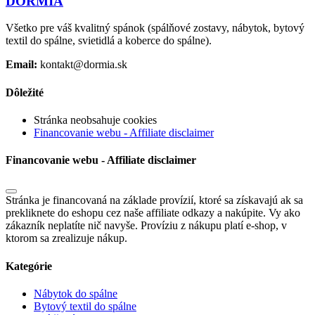
DORMIA
Všetko pre váš kvalitný spánok (spálňové zostavy, nábytok, bytový
textil do spálne, svietidlá a koberce do spálne).
Email:
kontakt@dormia.sk
Dôležité
Stránka neobsahuje cookies
Financovanie webu - Affiliate disclaimer
Financovanie webu - Affiliate disclaimer
Stránka je financovaná na základe provízií, ktoré sa získavajú ak sa
prekliknete do eshopu cez naše affiliate odkazy a nakúpite. Vy ako
zákazník neplatíte nič navyše. Províziu z nákupu platí e-shop, v
ktorom sa zrealizuje nákup.
Kategórie
Nábytok do spálne
Bytový textil do spálne