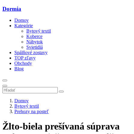
Dormia
Domov
Kategórie
Bytový textil
Koberce
Nábytok
Svietidlá
Spálňové zostavy
TOP zľavy
Obchody
Blog
Domov
Bytový textil
Prehozy na posteľ
Žlto-biela prešívaná súprava