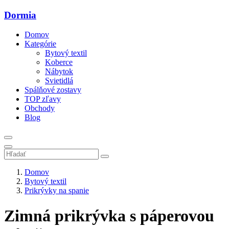
Dormia
Domov
Kategórie
Bytový textil
Koberce
Nábytok
Svietidlá
Spálňové zostavy
TOP zľavy
Obchody
Blog
Domov
Bytový textil
Prikrývky na spanie
Zimná prikrývka s páperovou