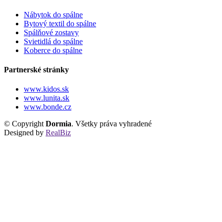
Nábytok do spálne
Bytový textil do spálne
Spálňové zostavy
Svietidlá do spálne
Koberce do spálne
Partnerské stránky
www.kidos.sk
www.lunita.sk
www.bonde.cz
© Copyright
Dormia
. Všetky práva vyhradené
Designed by
RealBiz