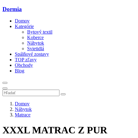
Dormia
Domov
Kategórie
Bytový textil
Koberce
Nábytok
Svietidlá
Spálňové zostavy
TOP zľavy
Obchody
Blog
Domov
Nábytok
Matrace
XXXL MATRAC Z PUR