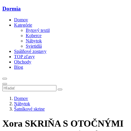
Dormia
Domov
Kategórie
Bytový textil
Koberce
Nábytok
Svietidlá
Spálňové zostavy
TOP zľavy
Obchody
Blog
Domov
Nábytok
Šatníkové skrine
Xora SKRIŇA S OTOČNÝMI