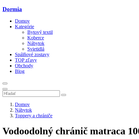
Dormia
Domov
Kategórie
Bytový textil
Koberce
Nábytok
Svietidlá
Spálňové zostavy
TOP zľavy
Obchody
Blog
Domov
Nábytok
Toppery a chrániče
Vodoodolný chránič matraca 10