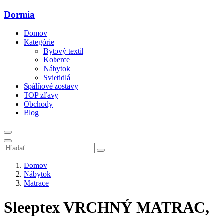
Dormia
Domov
Kategórie
Bytový textil
Koberce
Nábytok
Svietidlá
Spálňové zostavy
TOP zľavy
Obchody
Blog
Domov
Nábytok
Matrace
Sleeptex VRCHNÝ MATRAC,