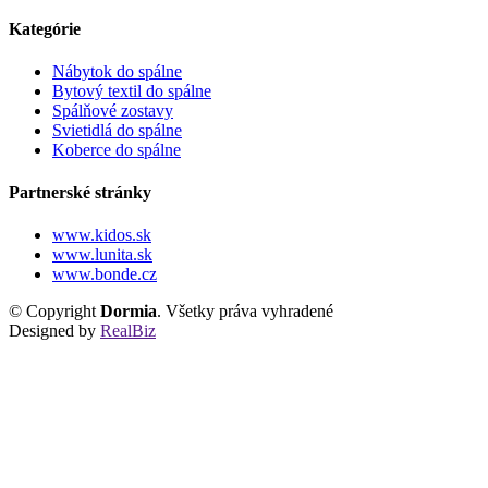
Kategórie
Nábytok do spálne
Bytový textil do spálne
Spálňové zostavy
Svietidlá do spálne
Koberce do spálne
Partnerské stránky
www.kidos.sk
www.lunita.sk
www.bonde.cz
© Copyright
Dormia
. Všetky práva vyhradené
Designed by
RealBiz