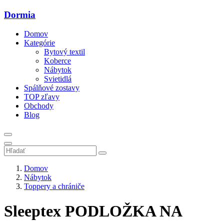
Dormia
Domov
Kategórie
Bytový textil
Koberce
Nábytok
Svietidlá
Spálňové zostavy
TOP zľavy
Obchody
Blog
Domov
Nábytok
Toppery a chrániče
Sleeptex PODLOŽKA NA