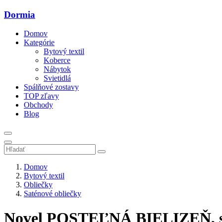
Dormia
Domov
Kategórie
Bytový textil
Koberce
Nábytok
Svietidlá
Spálňové zostavy
TOP zľavy
Obchody
Blog
Domov
Bytový textil
Obliečky
Saténové obliečky
Novel POSTEĽNÁ BIELIZEŇ, sat