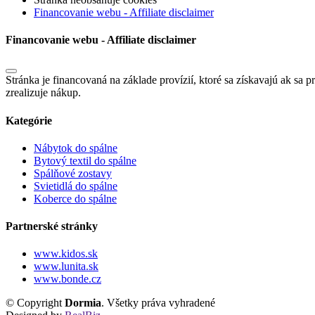
Financovanie webu - Affiliate disclaimer
Financovanie webu - Affiliate disclaimer
Stránka je financovaná na základe provízií, ktoré sa získavajú ak sa p
zrealizuje nákup.
Kategórie
Nábytok do spálne
Bytový textil do spálne
Spálňové zostavy
Svietidlá do spálne
Koberce do spálne
Partnerské stránky
www.kidos.sk
www.lunita.sk
www.bonde.cz
© Copyright
Dormia
. Všetky práva vyhradené