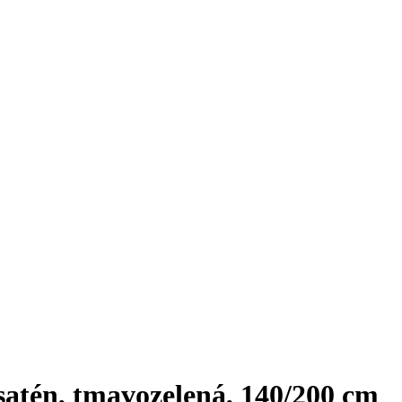
én, tmavozelená, 140/200 cm