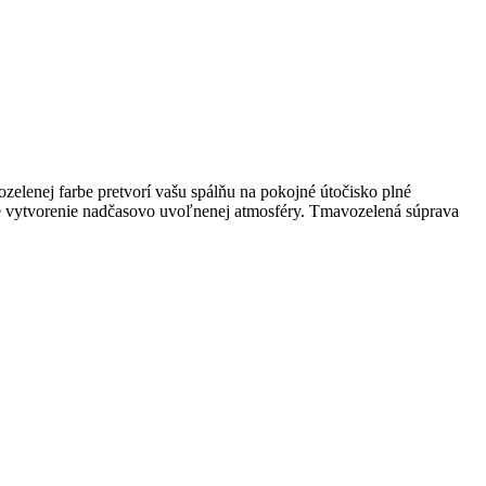
ej farbe pretvorí vašu spálňu na pokojné útočisko plné
re vytvorenie nadčasovo uvoľnenej atmosféry. Tmavozelená súprava