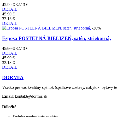
45.90 €
32.13 €
DETAIL
45.90 €
32.13 €
DETAIL
-30%
Esposa POSTEĽNÁ BIELIZEŇ, satén, strieborná,
45.90 €
32.13 €
DETAIL
45.90 €
32.13 €
DETAIL
DORMIA
Všetko pre váš kvalitný spánok (spálňové zostavy, nábytok, bytový text
Email:
kontakt@dormia.sk
Dôležité
Stránka neobsahuje cookies