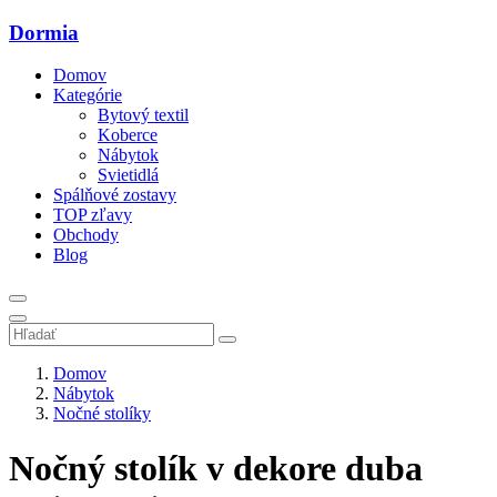
Dormia
Domov
Kategórie
Bytový textil
Koberce
Nábytok
Svietidlá
Spálňové zostavy
TOP zľavy
Obchody
Blog
Domov
Nábytok
Nočné stolíky
Nočný stolík v dekore duba