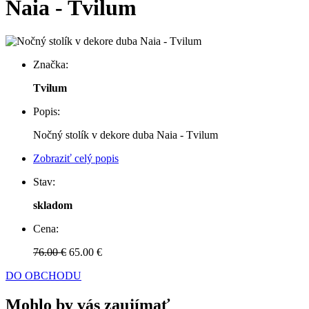
Naia - Tvilum
Značka:
Tvilum
Popis:
Nočný stolík v dekore duba Naia - Tvilum
Zobraziť celý popis
Stav:
skladom
Cena:
76.00 €
65.00 €
DO OBCHODU
Mohlo by vás zaujímať