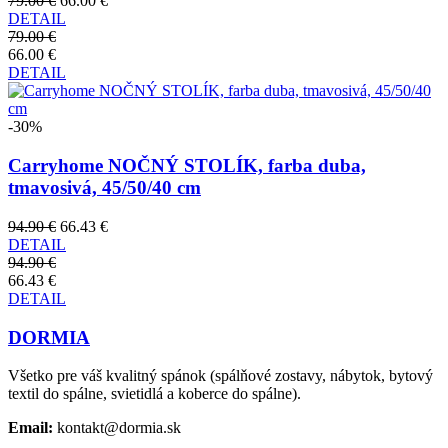
79.00 €
66.00 €
DETAIL
79.00 €
66.00 €
DETAIL
-30%
Carryhome NOČNÝ STOLÍK, farba duba,
tmavosivá, 45/50/40 cm
94.90 €
66.43 €
DETAIL
94.90 €
66.43 €
DETAIL
DORMIA
Všetko pre váš kvalitný spánok (spálňové zostavy, nábytok, bytový
textil do spálne, svietidlá a koberce do spálne).
Email:
kontakt@dormia.sk