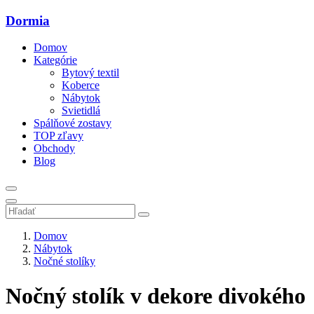
Dormia
Domov
Kategórie
Bytový textil
Koberce
Nábytok
Svietidlá
Spálňové zostavy
TOP zľavy
Obchody
Blog
Domov
Nábytok
Nočné stolíky
Nočný stolík v dekore divokého