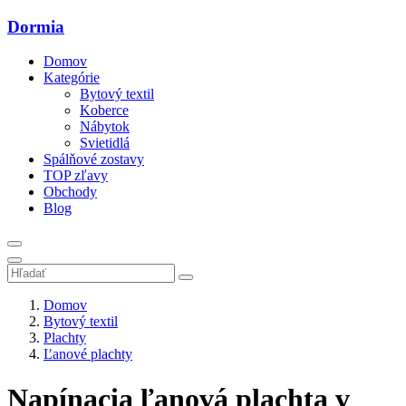
Dormia
Domov
Kategórie
Bytový textil
Koberce
Nábytok
Svietidlá
Spálňové zostavy
TOP zľavy
Obchody
Blog
Domov
Bytový textil
Plachty
Ľanové plachty
Napínacia ľanová plachta v