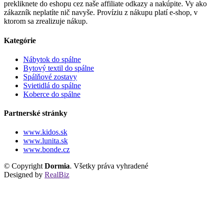
prekliknete do eshopu cez naše affiliate odkazy a nakúpite. Vy ako
zákazník neplatíte nič navyše. Províziu z nákupu platí e-shop, v
ktorom sa zrealizuje nákup.
Kategórie
Nábytok do spálne
Bytový textil do spálne
Spálňové zostavy
Svietidlá do spálne
Koberce do spálne
Partnerské stránky
www.kidos.sk
www.lunita.sk
www.bonde.cz
© Copyright
Dormia
. Všetky práva vyhradené
Designed by
RealBiz