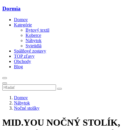
Dormia
Domov
Kategórie
Bytový textil
Koberce
Nábytok
Svietidlá
Spálňové zostavy
TOP zľavy
Obchody
Blog
Domov
Nábytok
Nočné stolíky
MID.YOU NOČNÝ STOLÍK,