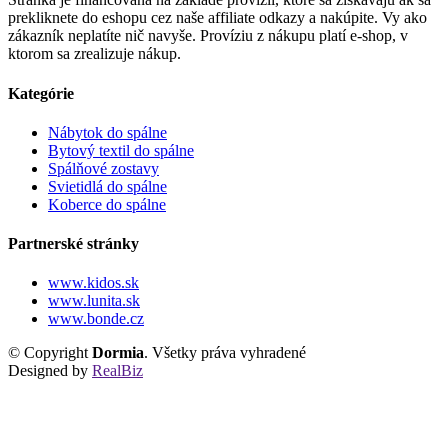
prekliknete do eshopu cez naše affiliate odkazy a nakúpite. Vy ako
zákazník neplatíte nič navyše. Províziu z nákupu platí e-shop, v
ktorom sa zrealizuje nákup.
Kategórie
Nábytok do spálne
Bytový textil do spálne
Spálňové zostavy
Svietidlá do spálne
Koberce do spálne
Partnerské stránky
www.kidos.sk
www.lunita.sk
www.bonde.cz
© Copyright
Dormia
. Všetky práva vyhradené
Designed by
RealBiz