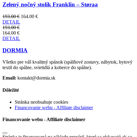
Zelený nočný stolík Franklin – Støraa
193.00 €
164.00 €
DETAIL
193.00 €
164.00 €
DETAIL
DORMIA
Všetko pre váš kvalitný spánok (spálňové zostavy, nábytok, bytový
textil do spálne, svietidlá a koberce do spálne).
Email:
kontakt@dormia.sk
Dôležité
Stránka neobsahuje cookies
Financovanie webu - Affiliate disclaimer
Financovanie webu - Affiliate disclaimer
Stránka je financovaná na základe provízií, ktoré sa získavajú ak sa