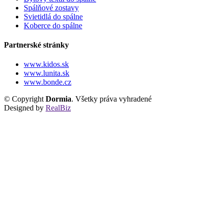
Spálňové zostavy
Svietidlá do spálne
Koberce do spálne
Partnerské stránky
www.kidos.sk
www.lunita.sk
www.bonde.cz
© Copyright
Dormia
. Všetky práva vyhradené
Designed by
RealBiz