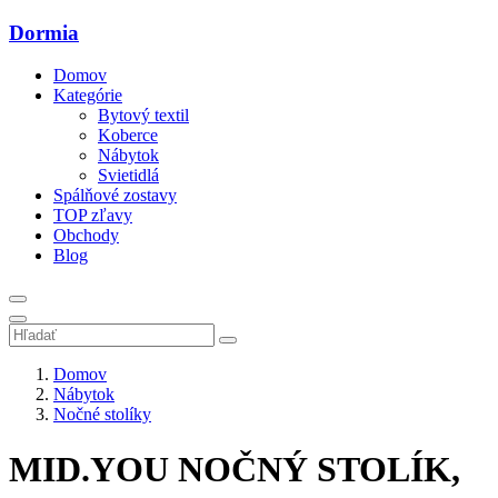
Dormia
Domov
Kategórie
Bytový textil
Koberce
Nábytok
Svietidlá
Spálňové zostavy
TOP zľavy
Obchody
Blog
Domov
Nábytok
Nočné stolíky
MID.YOU NOČNÝ STOLÍK,