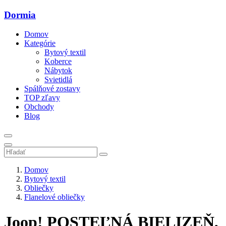
Dormia
Domov
Kategórie
Bytový textil
Koberce
Nábytok
Svietidlá
Spálňové zostavy
TOP zľavy
Obchody
Blog
Domov
Bytový textil
Obliečky
Flanelové obliečky
Joop! POSTEĽNÁ BIELIZEŇ,