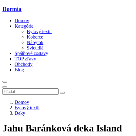
Dormia
Domov
Kategórie
Bytový textil
Koberce
Nábytok
Svietidlá
Spálňové zostavy
TOP zľavy
Obchody
Blog
Domov
Bytový textil
Deky
Jahu Baránková deka Island