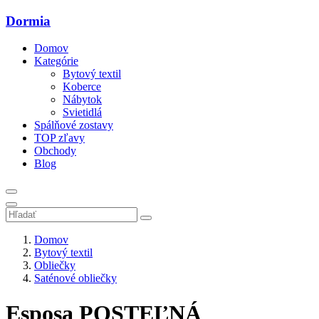
Dormia
Domov
Kategórie
Bytový textil
Koberce
Nábytok
Svietidlá
Spálňové zostavy
TOP zľavy
Obchody
Blog
Domov
Bytový textil
Obliečky
Saténové obliečky
Esposa POSTEĽNÁ