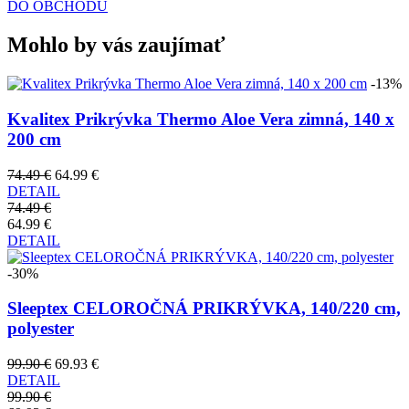
DO OBCHODU
Mohlo by vás zaujímať
-13%
Kvalitex Prikrývka Thermo Aloe Vera zimná, 140 x
200 cm
74.49 €
64.99 €
DETAIL
74.49 €
64.99 €
DETAIL
-30%
Sleeptex CELOROČNÁ PRIKRÝVKA, 140/220 cm,
polyester
99.90 €
69.93 €
DETAIL
99.90 €