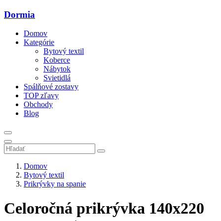
Dormia
Domov
Kategórie
Bytový textil
Koberce
Nábytok
Svietidlá
Spálňové zostavy
TOP zľavy
Obchody
Blog
Domov
Bytový textil
Prikrývky na spanie
Celoročná prikrývka 140x220