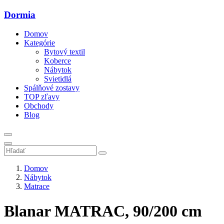
Dormia
Domov
Kategórie
Bytový textil
Koberce
Nábytok
Svietidlá
Spálňové zostavy
TOP zľavy
Obchody
Blog
Domov
Nábytok
Matrace
Blanar MATRAC, 90/200 cm