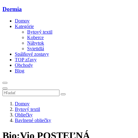
Dormia
Domov
Kategórie
Bytový textil
Koberce
Nábytok
Svietidlá
Spálňové zostavy
TOP zľavy
Obchody
Blog
Domov
Bytový textil
Obliečky
Bavlnené obliečky
Bio:Vio POSTEĽNÁ