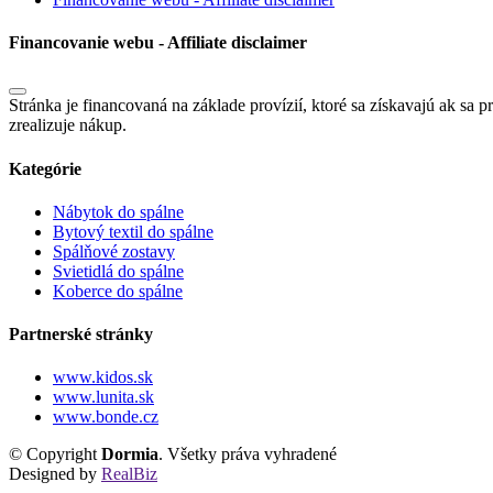
Financovanie webu - Affiliate disclaimer
Stránka je financovaná na základe provízií, ktoré sa získavajú ak sa p
zrealizuje nákup.
Kategórie
Nábytok do spálne
Bytový textil do spálne
Spálňové zostavy
Svietidlá do spálne
Koberce do spálne
Partnerské stránky
www.kidos.sk
www.lunita.sk
www.bonde.cz
© Copyright
Dormia
. Všetky práva vyhradené
Designed by
RealBiz