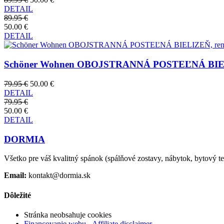
DETAIL
89.95 €
50.00 €
DETAIL
Schöner Wohnen OBOJSTRANNÁ POSTEĽNÁ BIELIZEŇ
79.95 €
50.00 €
DETAIL
79.95 €
50.00 €
DETAIL
DORMIA
Všetko pre váš kvalitný spánok (spálňové zostavy, nábytok, bytový text
Email:
kontakt@dormia.sk
Dôležité
Stránka neobsahuje cookies
Financovanie webu - Affiliate disclaimer