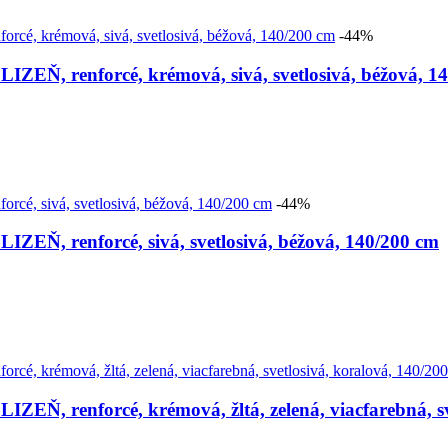
-44%
renforcé, krémová, sivá, svetlosivá, béžová, 14
-44%
renforcé, sivá, svetlosivá, béžová, 140/200 cm
enforcé, krémová, žltá, zelená, viacfarebná, svet