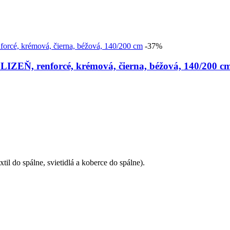
-37%
, renforcé, krémová, čierna, béžová, 140/200 c
il do spálne, svietidlá a koberce do spálne).