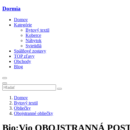
Dormia
Domov
Kategórie
Bytový textil
Koberce
Nábytok
Svietidlá
Spálňové zostavy
TOP zľavy
Obchody
Blog
Domov
Bytový textil
Obliečky
Obojstranné obliečky
Bio:Vio OBOJSTRANNÁ POSTEĽ