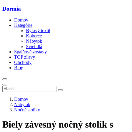
Dormia
Domov
Kategórie
Bytový textil
Koberce
Nábytok
Svietidlá
Spálňové zostavy
TOP zľavy
Obchody
Blog
Domov
Nábytok
Nočné stolíky
Biely závesný nočný stolík s