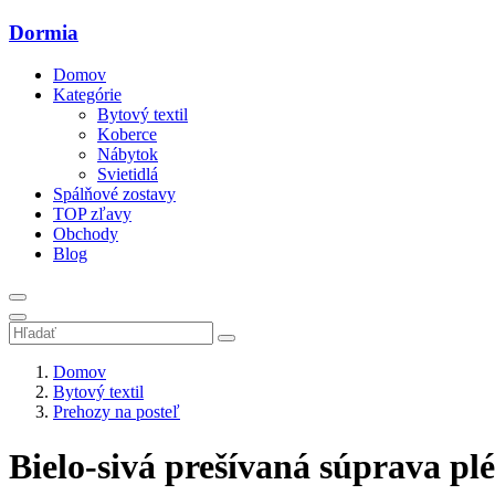
Dormia
Domov
Kategórie
Bytový textil
Koberce
Nábytok
Svietidlá
Spálňové zostavy
TOP zľavy
Obchody
Blog
Domov
Bytový textil
Prehozy na posteľ
Bielo-sivá prešívaná súprava p