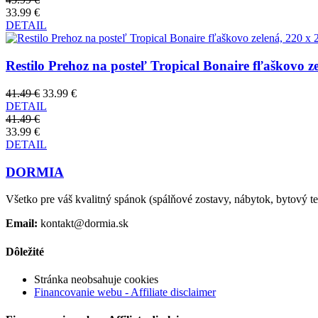
33.99 €
DETAIL
Restilo Prehoz na posteľ Tropical Bonaire fľaškovo z
41.49 €
33.99 €
DETAIL
41.49 €
33.99 €
DETAIL
DORMIA
Všetko pre váš kvalitný spánok (spálňové zostavy, nábytok, bytový text
Email:
kontakt@dormia.sk
Dôležité
Stránka neobsahuje cookies
Financovanie webu - Affiliate disclaimer