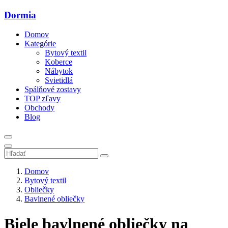
Dormia
Domov
Kategórie
Bytový textil
Koberce
Nábytok
Svietidlá
Spálňové zostavy
TOP zľavy
Obchody
Blog
Domov
Bytový textil
Obliečky
Bavlnené obliečky
Biele bavlnené obliečky na