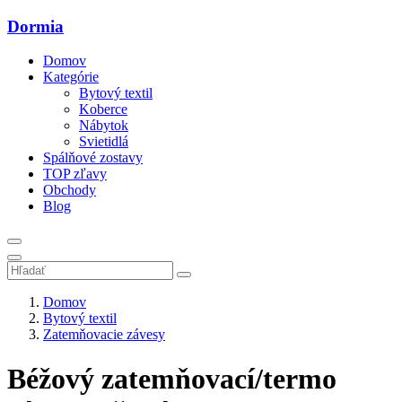
Dormia
Domov
Kategórie
Bytový textil
Koberce
Nábytok
Svietidlá
Spálňové zostavy
TOP zľavy
Obchody
Blog
Domov
Bytový textil
Zatemňovacie závesy
Béžový zatemňovací/termo