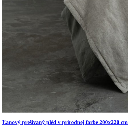
Ľanový prešívaný pléd v prírodnej farbe 200x220 cm