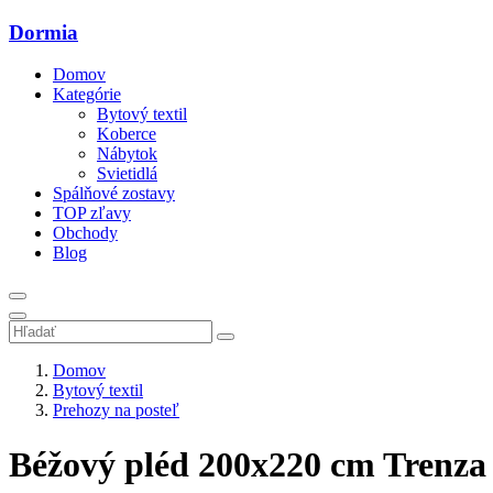
Dormia
Domov
Kategórie
Bytový textil
Koberce
Nábytok
Svietidlá
Spálňové zostavy
TOP zľavy
Obchody
Blog
Domov
Bytový textil
Prehozy na posteľ
Béžový pléd 200x220 cm Trenza