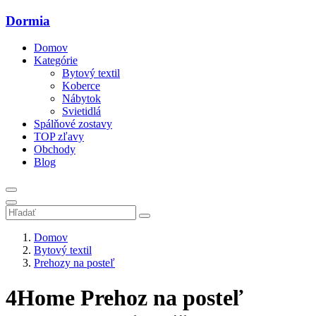
Dormia
Domov
Kategórie
Bytový textil
Koberce
Nábytok
Svietidlá
Spálňové zostavy
TOP zľavy
Obchody
Blog
Domov
Bytový textil
Prehozy na posteľ
4Home Prehoz na posteľ