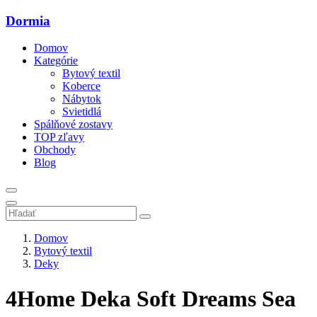
Dormia
Domov
Kategórie
Bytový textil
Koberce
Nábytok
Svietidlá
Spálňové zostavy
TOP zľavy
Obchody
Blog
Domov
Bytový textil
Deky
4Home Deka Soft Dreams Sea