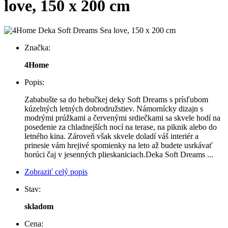
love, 150 x 200 cm
Značka:
4Home
Popis:
Zababušte sa do hebučkej deky Soft Dreams s prísľubom
kúzelných letných dobrodružstiev. Námornícky dizajn s
modrými prúžkami a červenými srdiečkami sa skvele hodí na
posedenie za chladnejších nocí na terase, na piknik alebo do
letného kina. Zároveň však skvele doladí váš interiér a
prinesie vám hrejivé spomienky na leto až budete usrkávať
horúci čaj v jesenných plieskaniciach.Deka Soft Dreams ...
Zobraziť celý popis
Stav:
skladom
Cena: