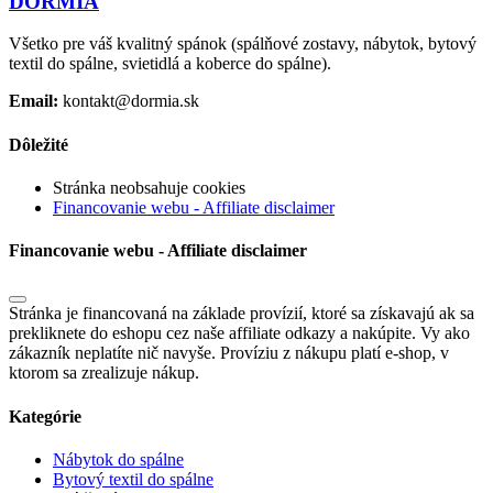
DORMIA
Všetko pre váš kvalitný spánok (spálňové zostavy, nábytok, bytový
textil do spálne, svietidlá a koberce do spálne).
Email:
kontakt@dormia.sk
Dôležité
Stránka neobsahuje cookies
Financovanie webu - Affiliate disclaimer
Financovanie webu - Affiliate disclaimer
Stránka je financovaná na základe provízií, ktoré sa získavajú ak sa
prekliknete do eshopu cez naše affiliate odkazy a nakúpite. Vy ako
zákazník neplatíte nič navyše. Províziu z nákupu platí e-shop, v
ktorom sa zrealizuje nákup.
Kategórie
Nábytok do spálne
Bytový textil do spálne