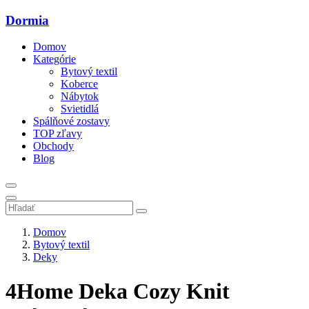
Dormia
Domov
Kategórie
Bytový textil
Koberce
Nábytok
Svietidlá
Spálňové zostavy
TOP zľavy
Obchody
Blog
Domov
Bytový textil
Deky
4Home Deka Cozy Knit