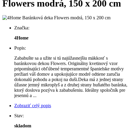
Flowers modrá, 150 x 200 cm
Značka:
4Home
Popis:
Zababušte sa a užite si tú najúžasnejšiu mäkkosť s
baránkovou dekou Flowers. Originálny kvetinový vzor
pripomínajúci obľúbené temperamentné španielske motívy
prežiari váš domov a upokojujúce modré odtiene zaručia
dokonalú pohodu a pokoj na duši.Deka má z jednej strany
úžasne jemný mikroplyš a z druhej strany huňatého baránka,
ktorý doslova pozýva k zababušeniu. Ideálny spoločník pre
jesennú a ...
Zobraziť celý popis
Stav:
skladom