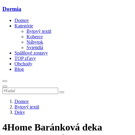
Dormia
Domov
Kategórie
Bytový textil
Koberce
Nábytok
Svietidlá
Spálňové zostavy
TOP zľavy
Obchody
Blog
Domov
Bytový textil
Deky
4Home Baránková deka