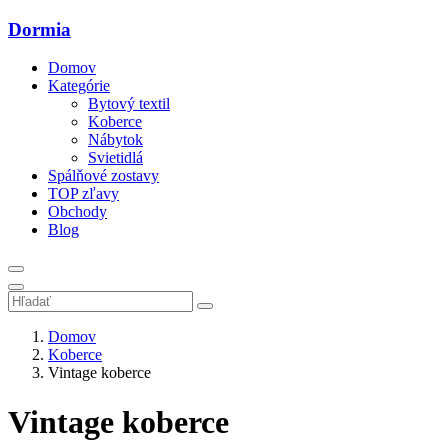
Dormia
Domov
Kategórie
Bytový textil
Koberce
Nábytok
Svietidlá
Spálňové zostavy
TOP zľavy
Obchody
Blog
Domov
Koberce
Vintage koberce
Vintage koberce